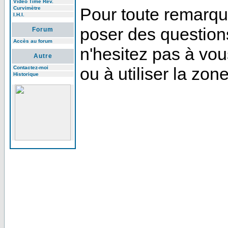
Video Time Rev.
Pour toute remarque
Curvimètre
I.H.I.
poser des question
Forum
Accès au forum
n'hesitez pas à vou
Autre
ou à utiliser la zo
Contactez-moi
Historique