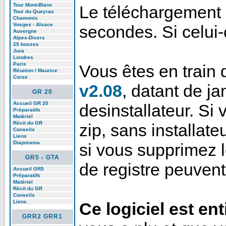
Tour Mont-Blanc
Le téléchargement
Tour du Queyras
Chamonix
Vosges - Alsace
secondes. Si celui
Auvergne
Alpes-Divers
25 bosses
Jura
Londres
Paris
Vous êtes en train
Réunion / Maurice
Corse
v2.08
, datant de ja
GR 20
Accueil GR 20
desinstallateur. Si 
Préparatifs
Matériel
Récit du GR
zip, sans installate
Conseils
Liens
Diaporama
si vous supprimez l
GR5 - GTA
de registre peuvent
Accueil GR5
Préparatifs
Matériel
Récit du GR
Conseils
Liens
Ce logiciel est en
GRR2 GRR1