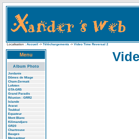
Localisation :
Accueil
->
Téléchargements
->
Video Time Reversal 2
Vide
Menu
Album Photo
Jordanie
Dômes de Miage
Cham-Zermatt
Lofoten
GTA-GR5
Grand Paradis
Réunion : GRR2
Islande
Ararat
Toubkal
Equateur
Mont Blanc
Kilimandjaro
GR20
Chartreuse
Bauges
Mercantour