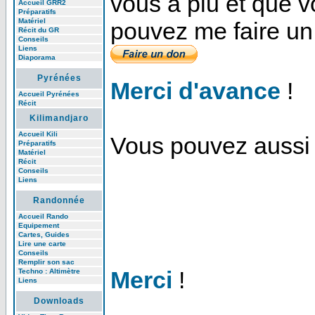
vous a plu et que 
Accueil GRR2
Préparatifs
Matériel
pouvez me faire un
Récit du GR
Conseils
Liens
Diaporama
Pyrénées
Merci d'avance
!
Accueil Pyrénées
Récit
Kilimandjaro
Accueil Kili
Vous pouvez aussi 
Préparatifs
Matériel
Récit
Conseils
Liens
Randonnée
Accueil Rando
Equipement
Cartes, Guides
Lire une carte
Conseils
Remplir son sac
Merci
!
Techno : Altimètre
Liens
Downloads