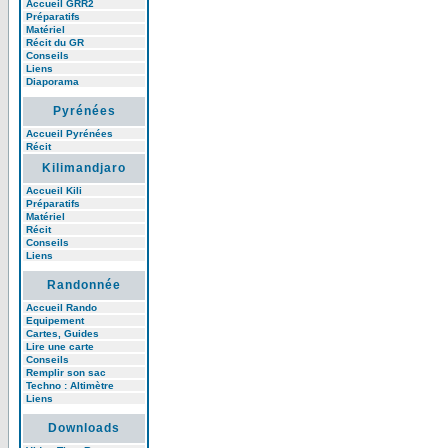
Accueil GRR2
Préparatifs
Matériel
Récit du GR
Conseils
Liens
Diaporama
Pyrénées
Accueil Pyrénées
Récit
Kilimandjaro
Accueil Kili
Préparatifs
Matériel
Récit
Conseils
Liens
Randonnée
Accueil Rando
Equipement
Cartes, Guides
Lire une carte
Conseils
Remplir son sac
Techno : Altimètre
Liens
Downloads