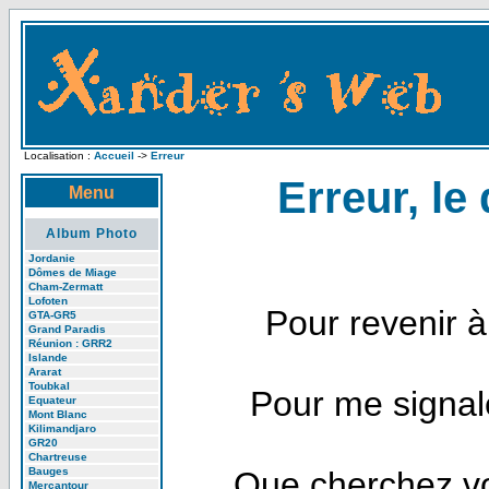
Localisation :
Accueil
->
Erreur
Erreur, le
Menu
Album Photo
Jordanie
Dômes de Miage
Cham-Zermatt
Lofoten
Pour revenir à
GTA-GR5
Grand Paradis
Réunion : GRR2
Islande
Ararat
Toubkal
Pour me signale
Equateur
Mont Blanc
Kilimandjaro
GR20
Chartreuse
Bauges
Que cherchez vo
Mercantour