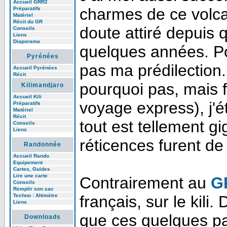
Accueil GRR2
charmes de ce volca
Préparatifs
Matériel
Récit du GR
doute attiré depuis q
Conseils
Liens
Diaporama
quelques années. Po
Pyrénées
pas ma prédilection
Accueil Pyrénées
Récit
pourquoi pas, mais 
Kilimandjaro
Accueil Kili
voyage express), j'ét
Préparatifs
Matériel
Récit
tout est tellement 
Conseils
Liens
réticences furent de
Randonnée
Accueil Rando
Equipement
Cartes, Guides
Lire une carte
Contrairement au
G
Conseils
Remplir son sac
Techno : Altimètre
français, sur le kili
Liens
que ces quelques pa
Downloads