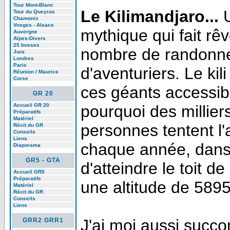
Tour Mont-Blanc
Le Kilimandjaro...
U
Tour du Queyras
Chamonix
Vosges - Alsace
mythique qui fait rê
Auvergne
Alpes-Divers
25 bosses
nombre de randonne
Jura
Londres
Paris
d'aventuriers. Le kili 
Réunion / Maurice
Corse
ces géants accessibl
GR 20
Accueil GR 20
pourquoi des millier
Préparatifs
Matériel
personnes tentent l'
Récit du GR
Conseils
Liens
chaque année, dans 
Diaporama
GR5 - GTA
d'atteindre le toit de 
Accueil GR5
Préparatifs
une altitude de 589
Matériel
Récit du GR
Conseils
Liens
J'ai moi aussi succ
GRR2 GRR1