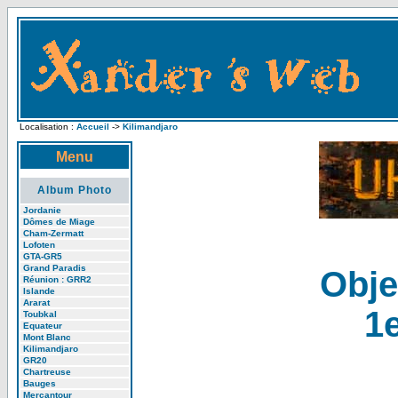
Localisation :
Accueil
->
Kilimandjaro
Menu
Album Photo
Jordanie
Dômes de Miage
Cham-Zermatt
Lofoten
GTA-GR5
Grand Paradis
Obje
Réunion : GRR2
Islande
Ararat
1e
Toubkal
Equateur
Mont Blanc
Kilimandjaro
GR20
Chartreuse
Bauges
Mercantour