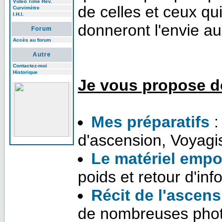
Video Time Rev.
de celles et ceux qu
Curvimètre
I.H.I.
donneront l'envie au
Forum
Accès au forum
Autre
Contactez-moi
Historique
Je vous propose d
Mes préparatifs
:
d'ascension, Voyagis
Le matériel empo
poids et retour d'in
Récit de l'ascen
de nombreuses pho